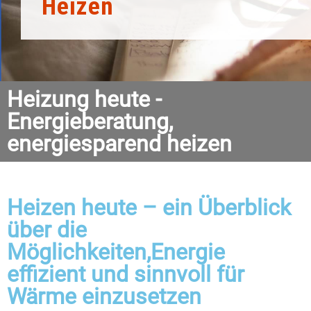
Heizen
Heizung heute -
Energieberatung,
energiesparend heizen
Heizen heute – ein Überblick
über die
Möglichkeiten,Energie
effizient und sinnvoll für
Wärme einzusetzen