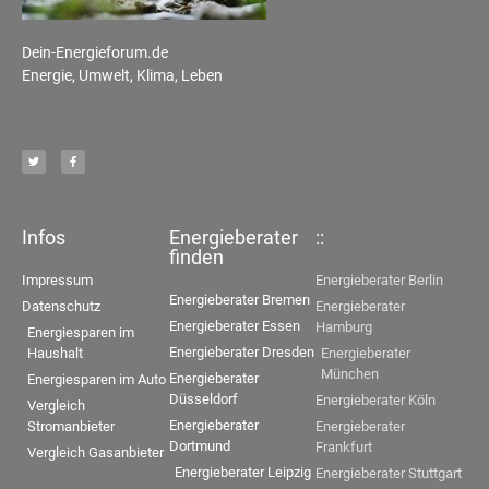
Dein-Energieforum.de
Energie, Umwelt, Klima, Leben
Infos
Energieberater
::
finden
Impressum
Energieberater Berlin
Energieberater Bremen
Datenschutz
Energieberater
Energieberater Essen
Hamburg
Energiesparen im
Energieberater Dresden
Haushalt
Energieberater
München
Energieberater
Energiesparen im Auto
Düsseldorf
Energieberater Köln
Vergleich
Energieberater
Stromanbieter
Energieberater
Dortmund
Frankfurt
Vergleich Gasanbieter
Energieberater Leipzig
Energieberater Stuttgart