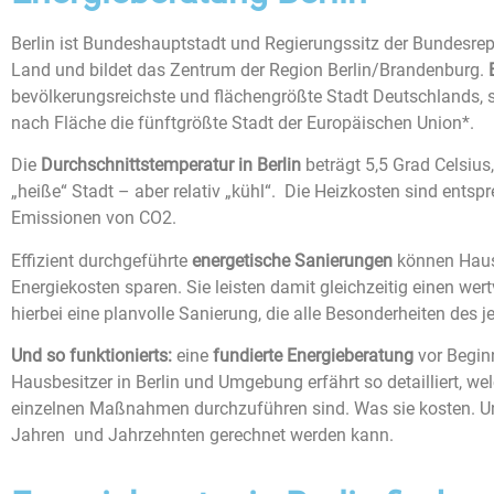
Berlin ist Bundeshauptstadt und Regierungssitz der Bundesrepu
Land und bildet das Zentrum der Region Berlin/Brandenburg.
bevölkerungsreichste und flächengrößte Stadt Deutschlands, 
nach Fläche die fünftgrößte Stadt der Europäischen Union*.
Die
Durchschnittstemperatur in Berlin
beträgt 5,5 Grad Celsius
„heiße“ Stadt – aber relativ „kühl“. Die Heizkosten sind ents
Emissionen von CO2.
Effizient durchgeführte
energetische Sanierungen
können Hausbe
Energiekosten sparen. Sie leisten damit gleichzeitig einen wer
hierbei eine planvolle Sanierung, die alle Besonderheiten des
Und so funktionierts:
eine
fundierte Energieberatung
vor Beginn
Hausbesitzer in Berlin und Umgebung erfährt so detailliert, w
einzelnen Maßnahmen durchzuführen sind. Was sie kosten. U
Jahren und Jahrzehnten gerechnet werden kann.