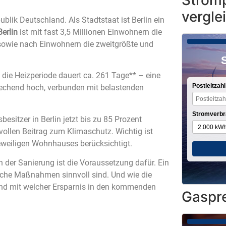
Stromp
vergle
blik Deutschland. Als Stadtstaat ist Berlin ein
Berlin
ist mit fast 3,5 Millionen Einwohnern die
sowie nach Einwohnern die zweitgrößte und
, die Heizperiode dauert ca. 261 Tage** – eine
Postleitzahl
prechend hoch, verbunden mit belastenden
Stromverbr
sitzer in Berlin jetzt bis zu 85 Prozent
tvollen Beitrag zum Klimaschutz. Wichtig ist
 jeweiligen Wohnhauses berücksichtigt.
 der Sanierung ist die Voraussetzung dafür. Ein
elche Maßnahmen sinnvoll sind. Und wie die
nd mit welcher Ersparnis in den kommenden
Gaspre