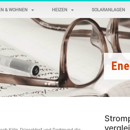
EN & WOHNEN
HEIZEN
SOLARANLAGEN
Ene
Stromp
vergle
 nach Köln, Düsseldorf und Dortmund die