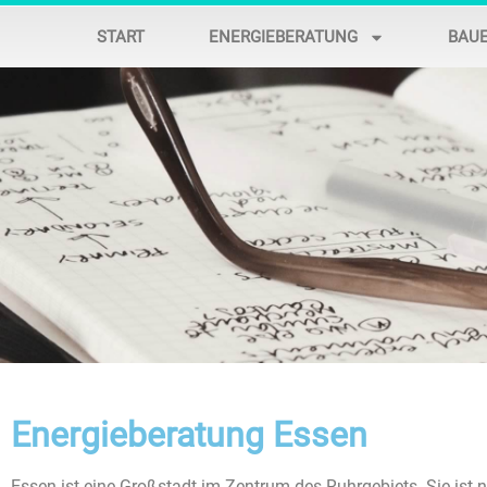
START
ENERGIEBERATUNG
BAU
Energieberatung Essen
Essen ist eine Großstadt im Zentrum des Ruhrgebiets. Sie ist